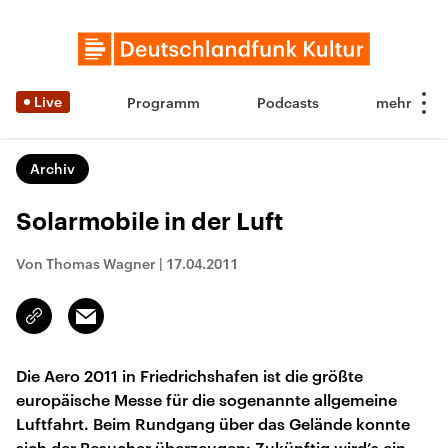
Live
Programm
Podcasts
Archiv
Solarmobile in der Luft
Von Thomas Wagner
|
17.04.2011
Email
Link
kopieren/teilen
Die Aero 2011 in Friedrichshafen ist die größte
europäische Messe für die sogenannte allgemeine
Luftfahrt. Beim Rundgang über das Gelände konnte
sich der Besucher überzeugen: Zukünftig wird’s ein