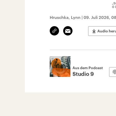
„S
© 
Hruschka, Lynn
|
09. Juli 2026, 0
Link
Email
Audio her
kopieren/teilen
Aus dem Podcast
Studio 9