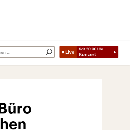
Seit
20:00
Uhr
Live
Konzert
 Büro
chen