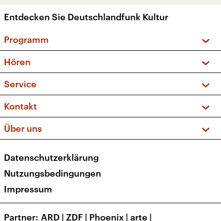
Entdecken Sie Deutschlandfunk Kultur
Programm
Vorschau und Rückschau
Hören
Sendungen und Podcasts
Livestream
Service
Musikliste
Frequenzen (UKW + DAB+)
FAQ
Kontakt
Kakadu – Das Kinderprogramm
Apps
Archiv
Hörerservice
Über uns
Newsletter
Social Media
Deutschlandradio
RSS
Datenschutzerklärung
Presse
Veranstaltungen
Nutzungsbedingungen
Karriere
Impressum
Transparenz
Korrekturen und Richtigstellungen
Partner
ARD
|
ZDF
|
Phoenix
|
arte
|