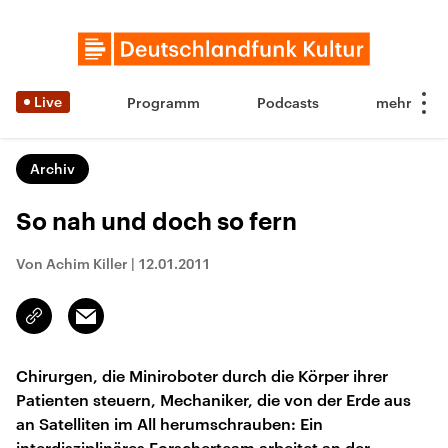
Live
Programm
Podcasts
Archiv
So nah und doch so fern
Von Achim Killer
|
12.01.2011
Email
Link
kopieren/teilen
Chirurgen, die Miniroboter durch die Körper ihrer
Patienten steuern, Mechaniker, die von der Erde aus
an Satelliten im All herumschrauben: Ein
interdisziplinäres Forscherteam arbeitet an der