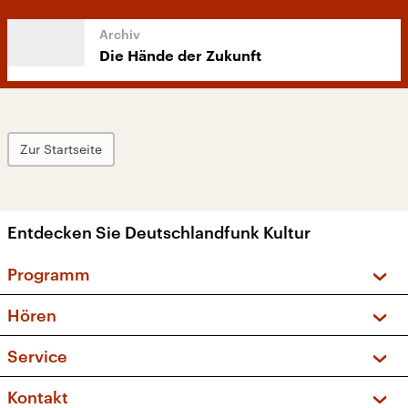
Die Hände der Zukunft
Zur Startseite
Entdecken Sie Deutschlandfunk Kultur
Programm
Vorschau und Rückschau
Hören
Sendungen und Podcasts
Livestream
Service
Musikliste
Frequenzen (UKW + DAB+)
FAQ
Kontakt
Kakadu – Das Kinderprogramm