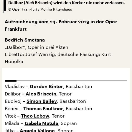
Dalibor (Aleš Briscein) wird den Kerker nie mehr verlassen.
©
Oper Frankfurt / Monika Rittershaus
Aufzeichnung vom 24. Februar 2019 in der Oper
Frankfurt
Bedřich Smetana
„Dalibor“, Oper in drei Akten
Libretto: Josef Wenzig, deutsche Fassung: Kurt
Honolka
Vladislav –
, Bassbariton
Gordon Binter
Dalibor –
, Tenor
Ales Briscein
Budivoj –
, Bassbariton
Simon Bailey
Benes –
, Bassbariton
Thomas Faulkner
Vítek –
, Tenor
Theo Lebow
Milada –
, Sopran
Izabela Matula
Jitka –
, Sopran
Angela Vallone