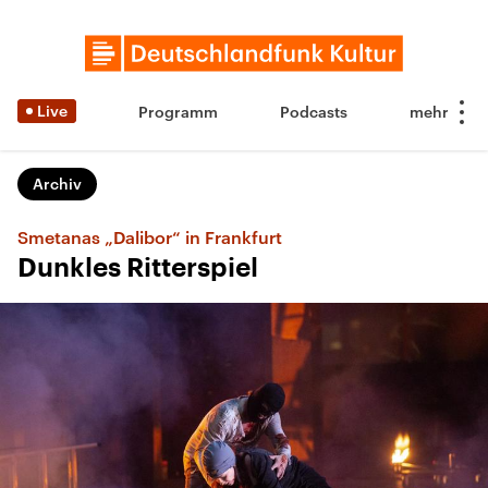
Live
Programm
Podcasts
Archiv
Smetanas „Dalibor“ in Frankfurt
Dunkles Ritterspiel