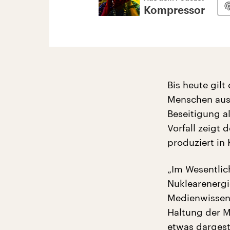
Kompressor
Bis heute gil
Menschen ausg
Beseitigung a
Vorfall zeigt 
produziert in
„Im Wesentlic
Nuklearenergi
Medienwissens
Haltung der M
etwas dargest