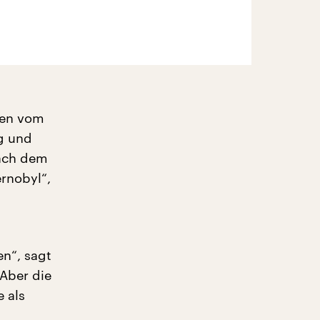
ßten vom
g und
nach dem
ernobyl“,
en“, sagt
Aber die
 als