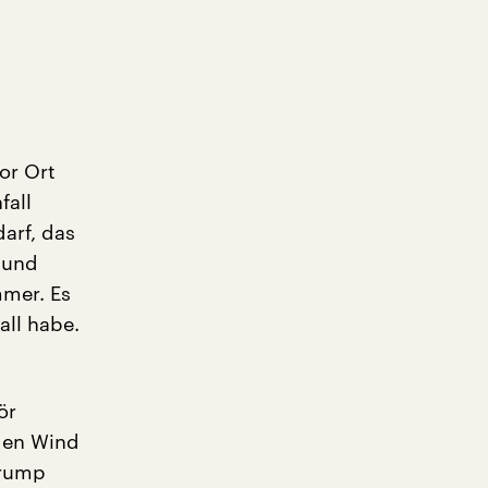
or Ort
fall
arf, das
n und
mmer. Es
all habe.
ör
den Wind
Trump