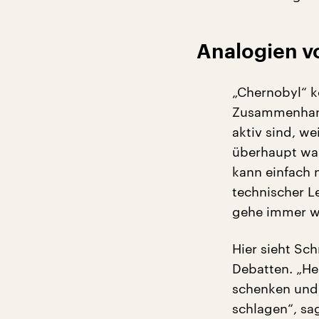
Analogien v
„Chernobyl“ k
Zusammenhang 
aktiv sind, we
überhaupt wah
kann einfach n
technischer L
gehe immer wi
Hier sieht Sch
Debatten. „Heu
schenken und
schlagen“, sa