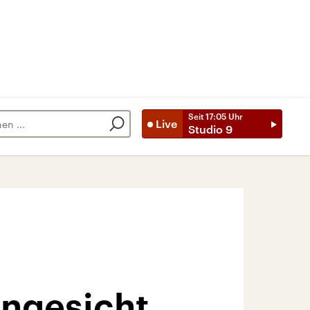
Seit
17:05
Uhr
Live
Studio 9
ngesicht