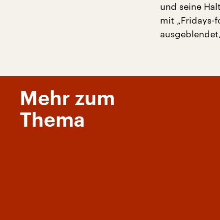
und seine Ha
mit „Fridays-
ausgeblendet, 
Mehr zum
Thema