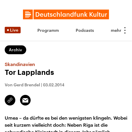
Live
Programm
Podcasts
Archiv
Skandinavien
Tor Lapplands
Von Gerd Brendel
|
03.02.2014
Email
Link
kopieren/teilen
Umea – da dürfte es bei den wenigsten klingeln. Wobei
seit kurzem vielleicht doch: Neben Riga ist die
schwedische Kleinstadt in diesem Jahr nämlich