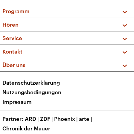
Programm
Vorschau und Rückschau
Hören
Sendungen und Podcasts
Livestream
Service
Musikliste
Frequenzen (UKW + DAB+)
FAQ
Kontakt
Kakadu – Das Kinderprogramm
Apps
Archiv
Hörerservice
Über uns
Newsletter
Social Media
Deutschlandradio
RSS
Datenschutzerklärung
Presse
Veranstaltungen
Nutzungsbedingungen
Karriere
Impressum
Transparenz
Korrekturen und Richtigstellungen
Partner
ARD
|
ZDF
|
Phoenix
|
arte
|
Barrierefreiheit
Chronik der Mauer