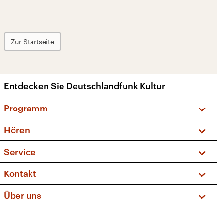
Zur Startseite
Entdecken Sie Deutschlandfunk Kultur
Programm
Vorschau und Rückschau
Hören
Sendungen und Podcasts
Livestream
Service
Musikliste
Frequenzen (UKW + DAB+)
FAQ
Kontakt
Kakadu – Das Kinderprogramm
Apps
Archiv
Hörerservice
Über uns
Newsletter
Social Media
Deutschlandradio
RSS