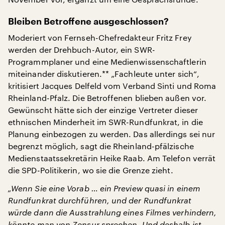
Bleiben Betroffene ausgeschlossen?
Moderiert von Fernseh-Chefredakteur Fritz Frey
werden der Drehbuch-Autor, ein SWR-
Programmplaner und eine Medienwissenschaftlerin
miteinander diskutieren.** „Fachleute unter sich“,
kritisiert Jacques Delfeld vom Verband Sinti und Roma
Rheinland-Pfalz. Die Betroffenen blieben außen vor.
Gewünscht hätte sich der einzige Vertreter dieser
ethnischen Minderheit im SWR-Rundfunkrat, in die
Planung einbezogen zu werden. Das allerdings sei nur
begrenzt möglich, sagt die Rheinland-pfälzische
Medienstaatssekretärin Heike Raab. Am Telefon verrät
die SPD-Politikerin, wo sie die Grenze zieht.
„Wenn Sie eine Vorab … ein Preview quasi in einem
Rundfunkrat durchführen, und der Rundfunkrat
würde dann die Ausstrahlung eines Filmes verhindern,
könnte man von Zensur sprechen. Und deshalb ist