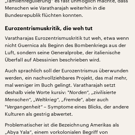
„Tamilenregulierung“ es fast unmöglich machte, dass
Menschen wie Varatharajah weiterhin in die
Bundesrepublik flüchten konnten.
Eurozentrismuskritik, die weh tut
Varatharajas Eurozentrismuskritik tut weh, etwa wenn
nicht Guernica als Beginn des Bombenkriegs aus der
Luft, sondern seine Generalprobe, der italienische
Überfall auf Abessinien beschrieben wird.
Auch sprachlich soll der Eurozentrismus überwunden
werden, ein nachvollziehbares Projekt, das mal mehr,
mal weniger im Buch gelingt. Varatharajah setzt
deshalb viele Worte kursiv: "
Norden“, „zivilisierte
Menschen“, „Weltkrieg“, „Fremde“,
aber auch
"
Vergangenheit“
– Symptome eines Blicks, der andere
Kulturen als gestrig abwertet.
Problematischer ist die Bezeichnung Amerikas als
„Abya Yala“, einem vorkolonialen Begriff von