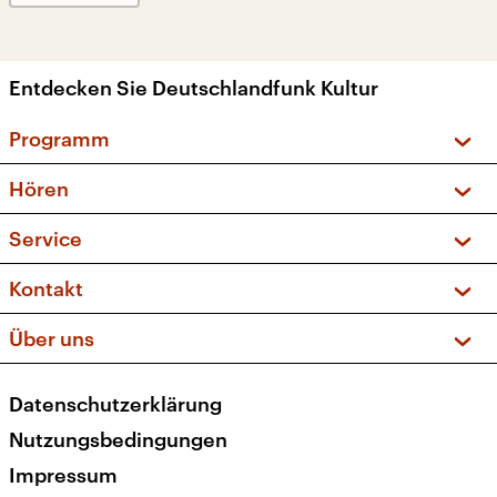
Entdecken Sie Deutschlandfunk Kultur
Programm
Vorschau und Rückschau
Hören
Sendungen und Podcasts
Livestream
Service
Musikliste
Frequenzen (UKW + DAB+)
FAQ
Kontakt
Kakadu – Das Kinderprogramm
Apps
Archiv
Hörerservice
Über uns
Newsletter
Social Media
Deutschlandradio
RSS
Datenschutzerklärung
Presse
Veranstaltungen
Nutzungsbedingungen
Karriere
Impressum
Transparenz