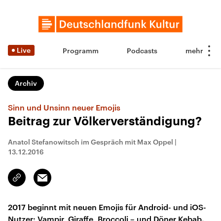
Live
Programm
Podcasts
Archiv
Sinn und Unsinn neuer Emojis
Beitrag zur Völkerverständigung?
Anatol Stefanowitsch im Gespräch mit Max Oppel
|
13.12.2016
Email
Link
kopieren/teilen
2017 beginnt mit neuen Emojis für Android- und iOS-
Nutzer: Vampir, Giraffe, Broccoli – und Döner Kebab.