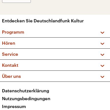
Entdecken Sie Deutschlandfunk Kultur
Programm
Vorschau und Rückschau
Hören
Sendungen und Podcasts
Livestream
Service
Musikliste
Frequenzen (UKW + DAB+)
FAQ
Kontakt
Kakadu – Das Kinderprogramm
Apps
Archiv
Hörerservice
Über uns
Newsletter
Social Media
Deutschlandradio
RSS
Datenschutzerklärung
Presse
Veranstaltungen
Nutzungsbedingungen
Karriere
Impressum
Transparenz