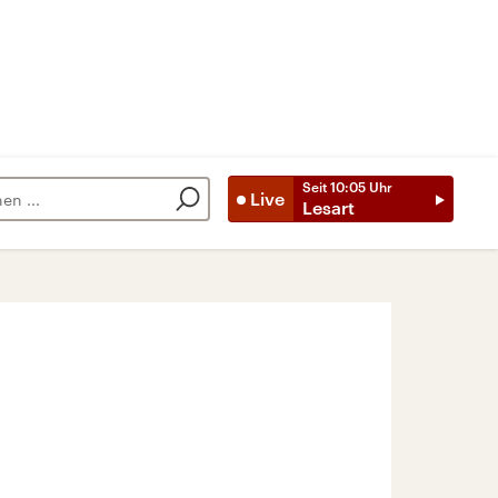
Seit
10:05
Uhr
Live
Lesart