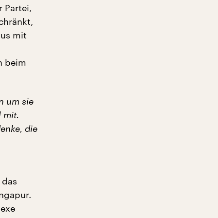
 Partei,
schränkt,
mus mit
an beim
n um sie
 mit.
enke, die
 das
ingapur.
lexe