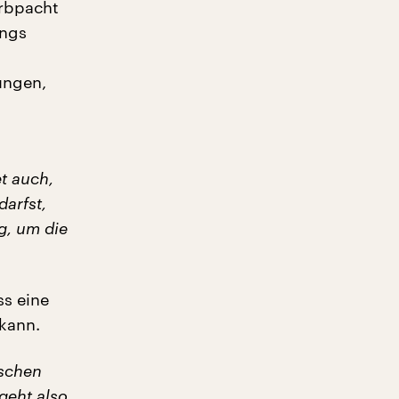
Erbpacht
ings
ungen,
t auch,
arfst,
g, um die
ss eine
 kann.
nschen
geht also