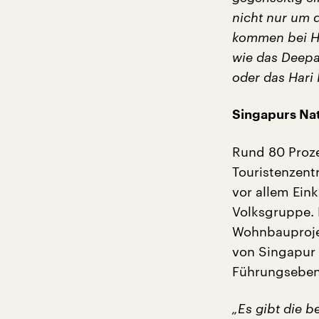
nicht nur um
kommen bei H
wie das Deepav
oder das Hari 
Singapurs Nati
Rund 80 Proze
Touristenzent
vor allem Ein
Volksgruppe. 
Wohnbauprojek
von Singapur 
Führungsebene
„Es gibt die 