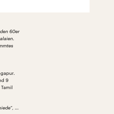
n den 60er
alaien.
ammtes
ngapur.
nd 9
 Tamil
hiede“,
...