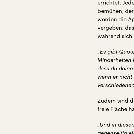
errichtet. Je
bemühen, dere
werden die A
vergeben, das
während sich I
„Es gibt Quot
Minderheiten 
dass du deine
wenn er nicht
verschiedenen 
Zudem sind di
freie Fläche h
„Und in diese
gegenseitig ei