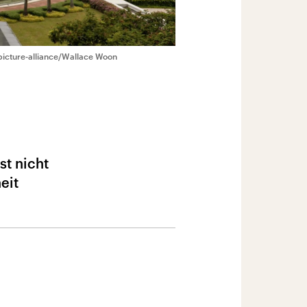
icture-alliance/Wallace Woon
st nicht
eit