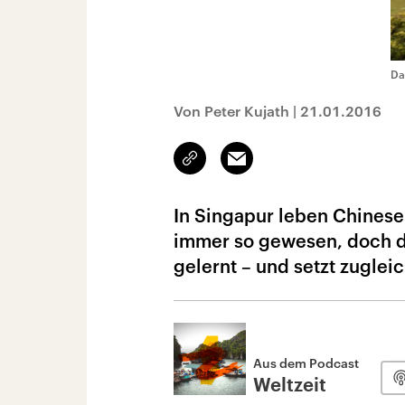
Da
Von Peter Kujath
|
21.01.2016
Link
Email
kopieren/teilen
In Singapur leben Chinesen
immer so gewesen, doch de
gelernt – und setzt zugleic
Aus dem Podcast
Weltzeit