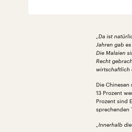
„Da ist natürl
Jahren gab es
Die Malaien s
Recht gebrach
wirtschaftlic
Die Chinesen 
13 Prozent we
Prozent sind 
sprechenden T
„Innerhalb di