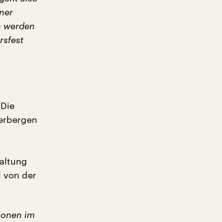
ner
n werden
rsfest
 Die
herbergen
altung
l von der
ionen im