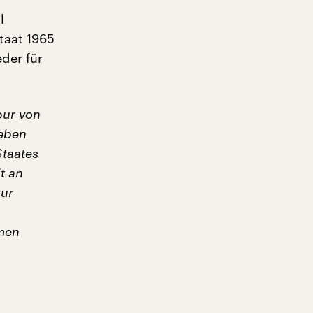
l
taat 1965
der für
pur von
leben
Staates
it an
zur
hmen