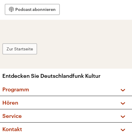
Podcast abonnieren
Zur Startseite
Entdecken Sie Deutschlandfunk Kultur
Programm
Vorschau und Rückschau
Hören
Sendungen und Podcasts
Livestream
Service
Musikliste
Frequenzen (UKW + DAB+)
FAQ
Kontakt
Kakadu – Das Kinderprogramm