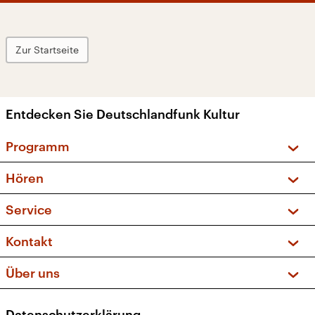
Zur Startseite
Entdecken Sie Deutschlandfunk Kultur
Programm
Vorschau und Rückschau
Hören
Sendungen und Podcasts
Livestream
Service
Musikliste
Frequenzen (UKW + DAB+)
FAQ
Kontakt
Kakadu – Das Kinderprogramm
Apps
Archiv
Hörerservice
Über uns
Newsletter
Social Media
Deutschlandradio
RSS
Datenschutzerklärung