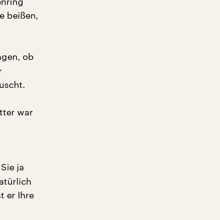
enring
e beißen,
agen, ob
r
uscht.
tter war
Sie ja
atürlich
 er Ihre