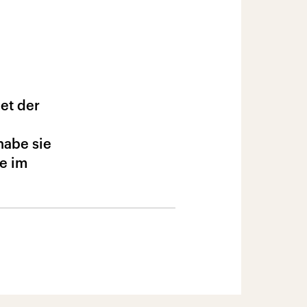
det der
habe sie
ie im