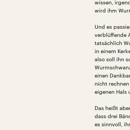
wissen, irgen
wird ihm Wurm
Und es passier
verblüffende 
tatsächlich Wu
in einem Ker
also soll ihn
Wurmschwanz, 
einen Dankbar
nicht rechnen
eigenen Hals 
Das heißt abe
dass drei Bänd
es sinnvoll, i