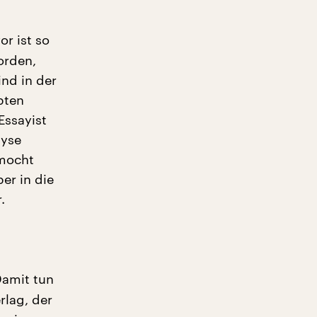
or ist so
orden,
ind in der
bten
Essayist
lyse
mocht
er in die
.
Damit tun
rlag, der