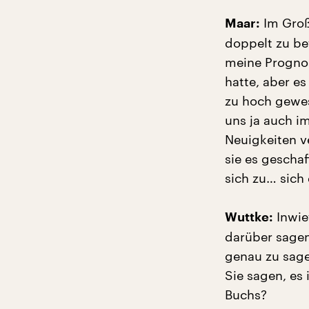
Im Groß
Maar:
doppelt zu bef
meine Prognos
hatte, aber e
zu hoch gewes
uns ja auch i
Neuigkeiten ve
sie es geschaf
sich zu… sich
Inwie
Wuttke:
darüber sagen
genau zu sage
Sie sagen, es 
Buchs?