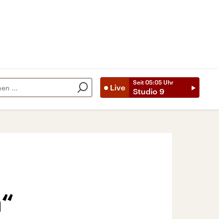
Seit
05:05
Uhr
Live
Studio 9
n“