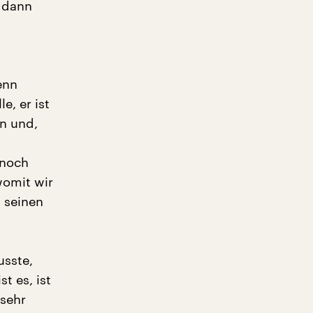
d dann
enn
e, er ist
n und,
 noch
womit wir
 seinen
usste,
t es, ist
 sehr