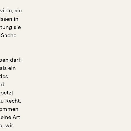
iele, sie
ssen in
htung sie
r Sache
ben darf:
als ein
des
rd
rsetzt
zu Recht,
 kommen
 eine Art
, wir