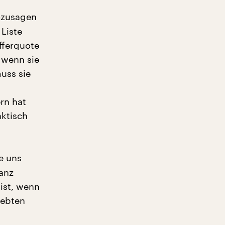
ozusagen
 Liste
fferquote
 wenn sie
uss sie
ern hat
aktisch
e uns
ganz
ist, wenn
iebten