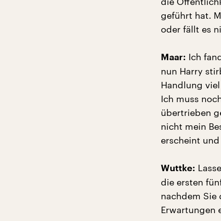
die Öffentlic
geführt hat. 
oder fällt es 
Ich fan
Maar:
nun Harry stir
Handlung viel
Ich muss noch
übertrieben g
nicht mein Bes
erscheint und 
Lasse
Wuttke:
die ersten fü
nachdem Sie d
Erwartungen 