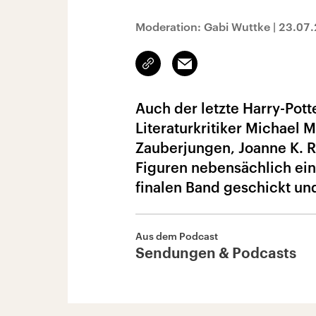
Moderation: Gabi Wuttke
|
23.07
Link
Email
kopieren/teilen
Auch der letzte Harry-Pott
Literaturkritiker Michael 
Zauberjungen, Joanne K. Ro
Figuren nebensächlich ein
finalen Band geschickt un
Aus dem Podcast
Sendungen & Podcasts