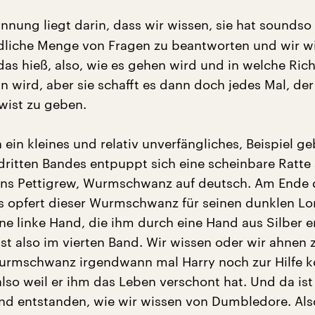
nung liegt darin, dass wir wissen, sie hat soundso v
dliche Menge von Fragen zu beantworten und wir wi
 das hieß, also, wie es gehen wird und in welche Ric
n wird, aber sie schafft es dann doch jedes Mal, de
wist zu geben.
 ein kleines und relativ unverfängliches, Beispiel ge
ritten Bandes entpuppt sich eine scheinbare Ratte 
ens Pettigrew, Wurmschwanz auf deutsch. Am Ende 
s opfert dieser Wurmschwanz für seinen dunklen Lo
ne linke Hand, die ihm durch eine Hand aus Silber e
ist also im vierten Band. Wir wissen oder wir ahnen 
Wurmschwanz irgendwann mal Harry noch zur Hilfe
 also weil er ihm das Leben verschont hat. Und da ist
d entstanden, wie wir wissen von Dumbledore. Also