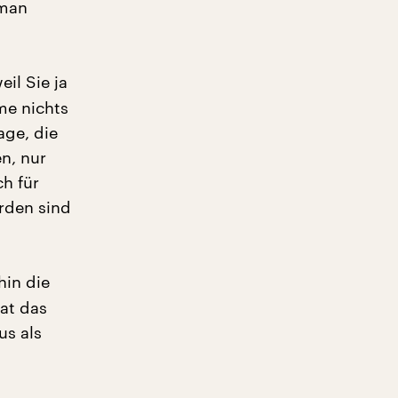
 man
il Sie ja
me nichts
age, die
en, nur
h für
rden sind
hin die
hat das
us als