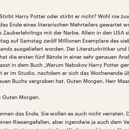
Stirbt Harry Potter oder stirbt er nicht? Wohl nie zuv
das Ende eines literarischen Mehrteilers gewartet w
s Zauberlehrlings mit der Narbe. Allein in den USA s
itag auf Samstag zwölf Millionen Exemplare des sie
ands ausgeliefert worden. Der Literaturkritiker und 
hat die ersten fünf Bände in einer sehr genauen Ana
sst in dem Buch „Warum Nabokov Harry Potter ge
 ist er im Studio, nachdem er sich das Wochenende üb
euen Buchs vergraben hat. Guten Morgen, Herr Maar
Guten Morgen.
:
ennen das Ende, Sie wollen es auch nicht verraten. 
einen Riesengefallen, aber irgendwie ja auch dem Ve