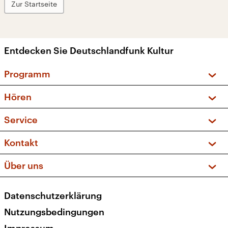
Zur Startseite
Entdecken Sie Deutschlandfunk Kultur
Programm
Vorschau und Rückschau
Hören
Sendungen und Podcasts
Livestream
Service
Musikliste
Frequenzen (UKW + DAB+)
FAQ
Kontakt
Kakadu – Das Kinderprogramm
Apps
Archiv
Hörerservice
Über uns
Newsletter
Social Media
Deutschlandradio
RSS
Datenschutzerklärung
Presse
Veranstaltungen
Nutzungsbedingungen
Karriere