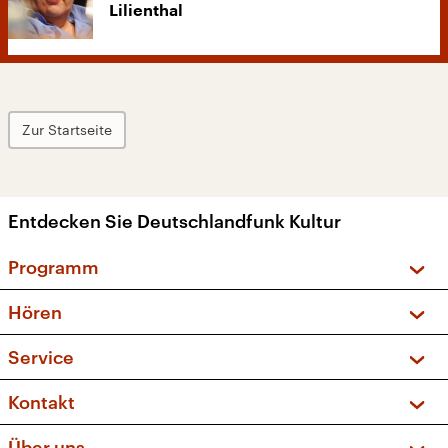
Lilienthal
Zur Startseite
Entdecken Sie Deutschlandfunk Kultur
Programm
Vorschau und Rückschau
Hören
Sendungen und Podcasts
Livestream
Service
Musikliste
Frequenzen (UKW + DAB+)
FAQ
Kontakt
Kakadu – Das Kinderprogramm
Apps
Archiv
Hörerservice
Über uns