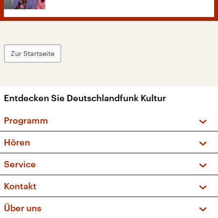
Zur Startseite
Entdecken Sie Deutschlandfunk Kultur
Programm
Vorschau und Rückschau
Hören
Sendungen und Podcasts
Livestream
Service
Musikliste
Frequenzen (UKW + DAB+)
FAQ
Kontakt
Kakadu – Das Kinderprogramm
Apps
Archiv
Hörerservice
Über uns
Newsletter