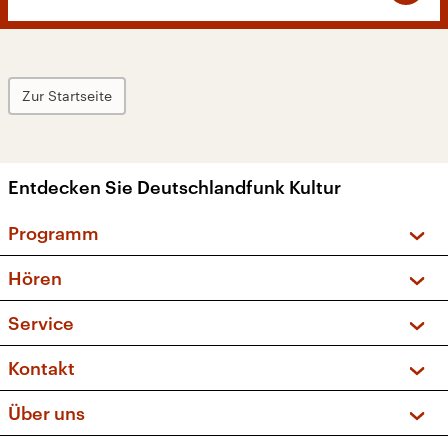
Zur Startseite
Entdecken Sie Deutschlandfunk Kultur
Programm
Vorschau und Rückschau
Hören
Sendungen und Podcasts
Livestream
Service
Musikliste
Frequenzen (UKW + DAB+)
FAQ
Kontakt
Kakadu – Das Kinderprogramm
Apps
Archiv
Hörerservice
Über uns
Newsletter
Social Media