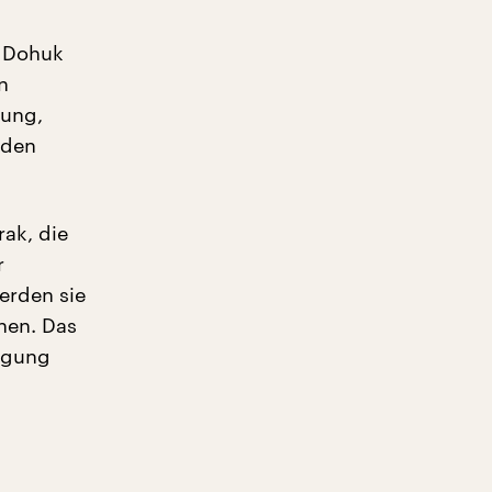
h Dohuk
n
gung,
 den
rak, die
r
erden sie
hen. Das
legung