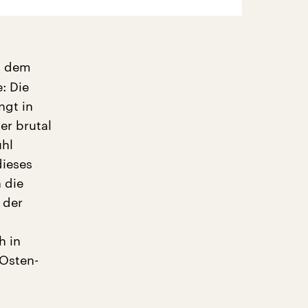
in dem
: Die
ngt in
er brutal
ühl
dieses
 die
 der
h in
 Osten-