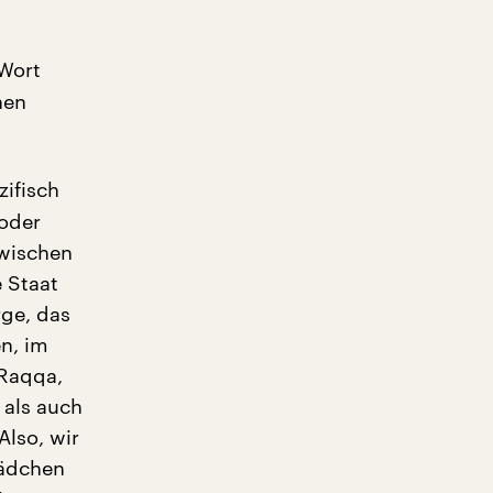
 Wort
nen
zifisch
 oder
zwischen
e Staat
ge, das
n, im
 Raqqa,
t als auch
lso, wir
Mädchen