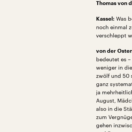
Thomas von d
Was be
Kassel:
noch einmal z
verschleppt 
von der Oste
bedeutet es – 
weniger in die
zwölf und 50 s
ganz systema
ja mehrheitli
August, Mädch
also in die St
zum Vergnügen
gehen inzwis