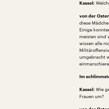
Welch
Kassel:
von der Oste
diese Mädchen
Einige konnt
meisten sind 
wissen alle ni
Militäroffensi
umgebracht we
einmarschiere
Im schlimmste
Wie ge
Kassel:
Frauen um?