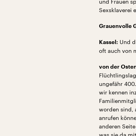
und Frauen sp
Sexsklaverei 
Grauenvolle 
Und di
Kassel:
oft auch von 
von der Oste
Flüchtlingsla
ungefähr 400
wir kennen inz
Familienmitgl
worden sind, 
anrufen könne
anderen Seite
was sie da mi