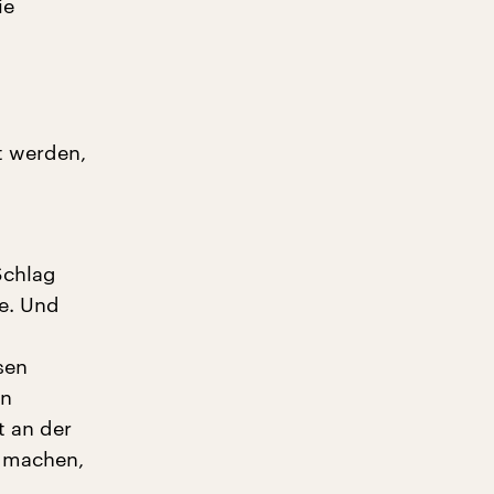
ie
t werden,
Schlag
e. Und
sen
in
 an der
h machen,