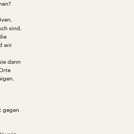
men?
iven,
sch sind.
die
d wir
sie dann
Orte
eigen.
t gegen