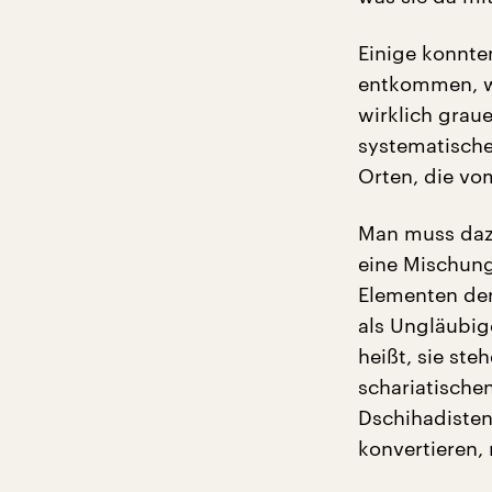
Einige konnten
entkommen, wo
wirklich grau
systematische
Orten, die vo
Man muss dazu
eine Mischung 
Elementen der
als Ungläubig
heißt, sie st
schariatische
Dschihadisten
konvertieren,