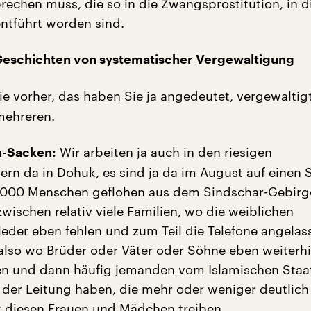
rechen muss, die so in die Zwangsprostitution, in d
entführt worden sind.
Geschichten von systematischer Vergewaltigung
e vorher, das haben Sie ja angedeutet, vergewaltig
mehreren.
Wir arbeiten ja auch in den riesigen
n-Sacken:
gern da in Dohuk, es sind ja da im August auf einen 
.000 Menschen geflohen aus dem Sindschar-Gebirg
wischen relativ viele Familien, wo die weiblichen
ieder eben fehlen und zum Teil die Telefone angelas
also wo Brüder oder Väter oder Söhne eben weiterh
n und dann häufig jemanden vom Islamischen Staat
 der Leitung haben, die mehr oder weniger deutlic
t diesen Frauen und Mädchen treiben.