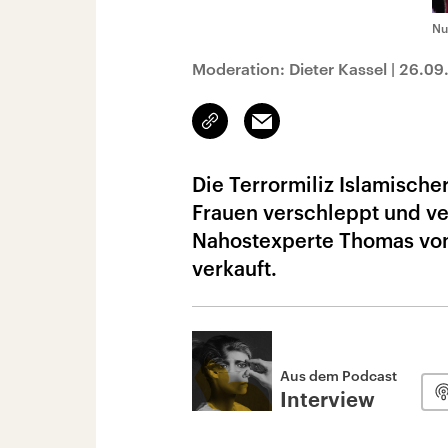
Nu
Moderation: Dieter Kassel
|
26.09
Link
Email
kopieren/teilen
Die Terrormiliz Islamische
Frauen verschleppt und ver
Nahostexperte Thomas von
verkauft.
Aus dem Podcast
Interview