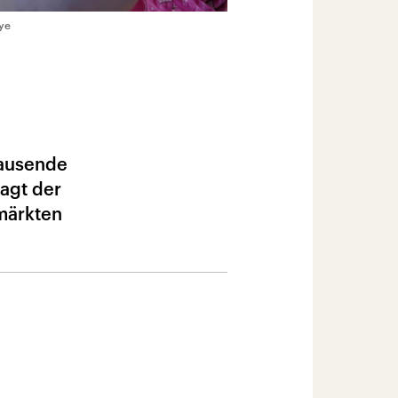
ye
Tausende
sagt der
märkten