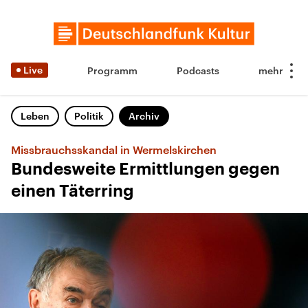
Live
Programm
Podcasts
Leben
Politik
Archiv
Missbrauchsskandal in Wermelskirchen
Bundesweite Ermittlungen gegen
einen Täterring