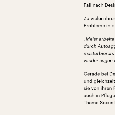
Fall nach Desi
Zu vielen ihre
Probleme in d
„Meist arbeit
durch Autoagg
masturbieren.
wieder sagen m
Gerade bei D
und gleichzei
sie von ihren
auch in Pfleg
Thema Sexuali