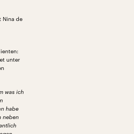
t Nina de
ienten:
et unter
en
em was ich
in
nn habe
h neben
entlich
sagen