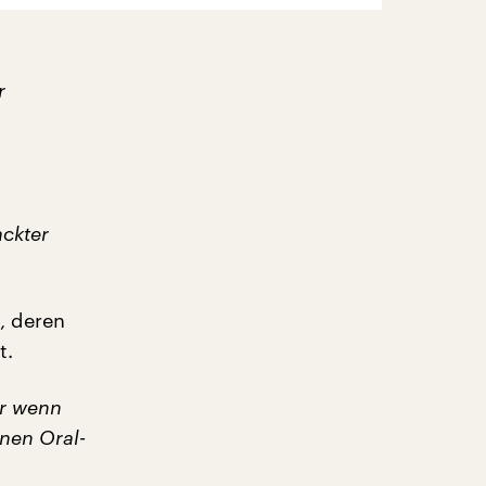
r
ackter
, deren
t.
r wenn
inen Oral-