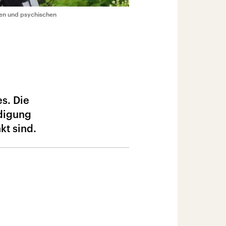
hen und psychischen
s. Die
edigung
kt sind.