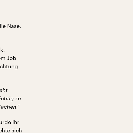
die Nase,
k,
em Job
richtung
eht
ichtig zu
Sachen.“
urde ihr
chte sich