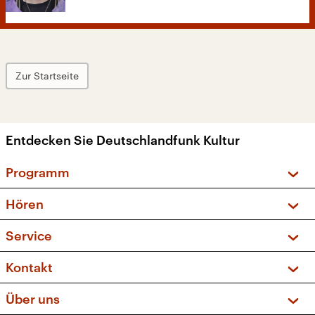
Zur Startseite
Entdecken Sie Deutschlandfunk Kultur
Programm
Vorschau und Rückschau
Hören
Sendungen und Podcasts
Livestream
Service
Musikliste
Frequenzen (UKW + DAB+)
FAQ
Kontakt
Kakadu – Das Kinderprogramm
Apps
Archiv
Hörerservice
Über uns
Newsletter