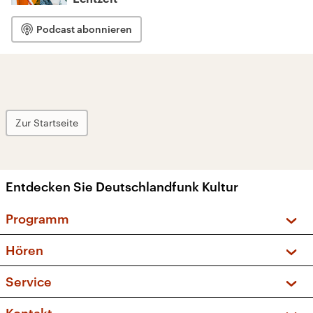
Podcast abonnieren
Zur Startseite
Entdecken Sie Deutschlandfunk Kultur
Programm
Vorschau und Rückschau
Hören
Sendungen und Podcasts
Livestream
Service
Musikliste
Frequenzen (UKW + DAB+)
FAQ
Kakadu – Das Kinderprogramm