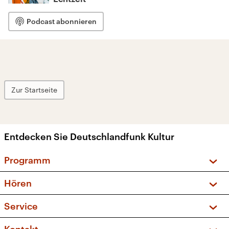
Podcast abonnieren
Zur Startseite
Entdecken Sie Deutschlandfunk Kultur
Programm
Vorschau und Rückschau
Hören
Sendungen und Podcasts
Livestream
Service
Musikliste
Frequenzen (UKW + DAB+)
FAQ
Kakadu – Das Kinderprogramm