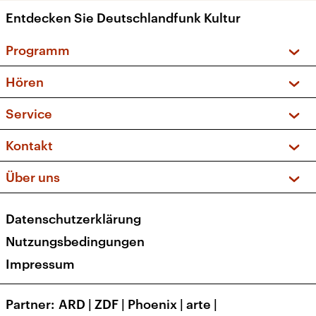
Entdecken Sie Deutschlandfunk Kultur
Programm
Vorschau und Rückschau
Hören
Sendungen und Podcasts
Livestream
Service
Musikliste
Frequenzen (UKW + DAB+)
FAQ
Kontakt
Kakadu – Das Kinderprogramm
Apps
Archiv
Hörerservice
Über uns
Newsletter
Social Media
Deutschlandradio
RSS
Datenschutzerklärung
Presse
Veranstaltungen
Nutzungsbedingungen
Karriere
Impressum
Transparenz
Korrekturen und Richtigstellungen
Partner
ARD
|
ZDF
|
Phoenix
|
arte
|