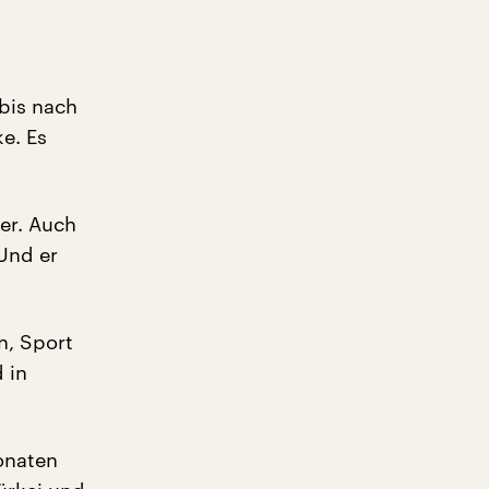
 bis nach
e. Es
er. Auch
Und er
n, Sport
 in
Monaten