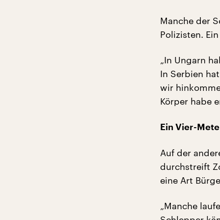
Manche der S
Polizisten. Ei
„In Ungarn ha
In Serbien ha
wir hinkommen
Körper habe e
Ein Vier-Mete
Auf der ander
durchstreift Z
eine Art Bürg
„Manche laufe
Schlepper käm