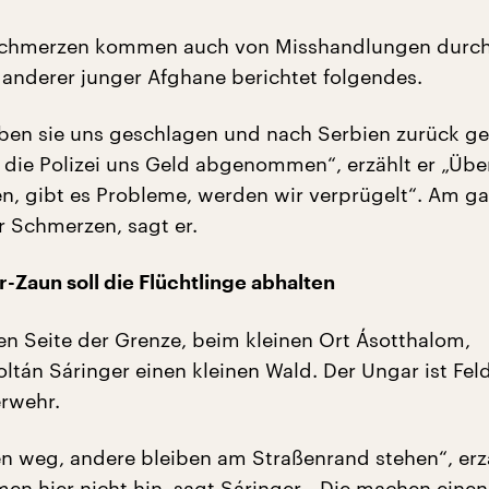
chmerzen kommen auch von Misshandlungen durc
n anderer junger Afghane berichtet folgendes.
ben sie uns geschlagen und nach Serbien zurück ge
t die Polizei uns Geld abgenommen“, erzählt er „Über
, gibt es Probleme, werden wir verprügelt“. Am g
r Schmerzen, sagt er.
r-Zaun soll die Flüchtlinge abhalten
en Seite der Grenze, beim kleinen Ort Ásotthalom,
oltán Sáringer einen kleinen Wald. Der Ungar ist Fel
erwehr.
n weg, andere bleiben am Straßenrand stehen“, erzä
en hier nicht hin, sagt Sáringer. „Die machen einen