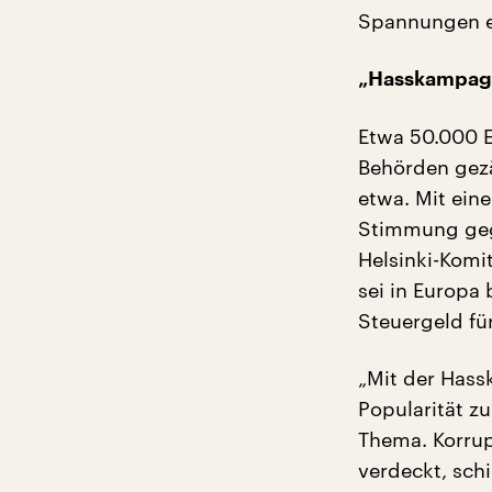
Spannungen er
„Hasskampagn
Etwa 50.000 E
Behörden gezä
etwa. Mit ein
Stimmung geg
Helsinki-Komi
sei in Europa 
Steuergeld f
„Mit der Hass
Popularität zu
Thema. Korrup
verdeckt, sch