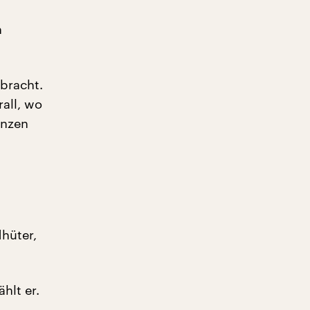
h
bracht.
all, wo
anzen
dhüter,
hlt er.