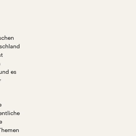
ischen
tschland
st
n
 und es
r
e
entliche
e
 Themen