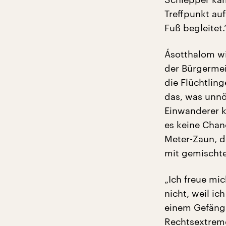
Treffpunkt auf
Fuß begleitet.
Ásotthalom wi
der Bürgermei
die Flüchtling
das, was unnöt
Einwanderer k
es keine Chan
Meter-Zaun, de
mit gemischte
„Ich freue mi
nicht, weil i
einem Gefängn
Rechtsextreme