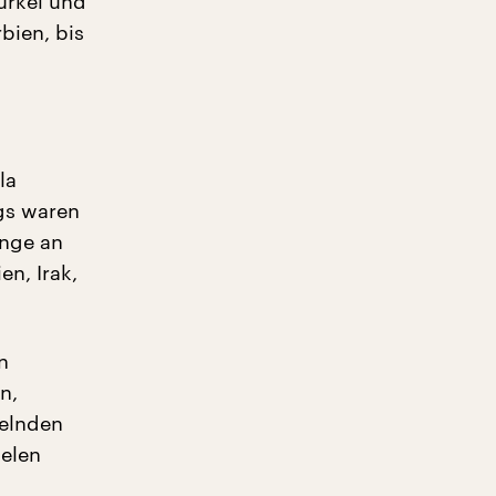
Türkei und
bien, bis
la
ngs waren
inge an
n, Irak,
n
n,
elnden
ielen