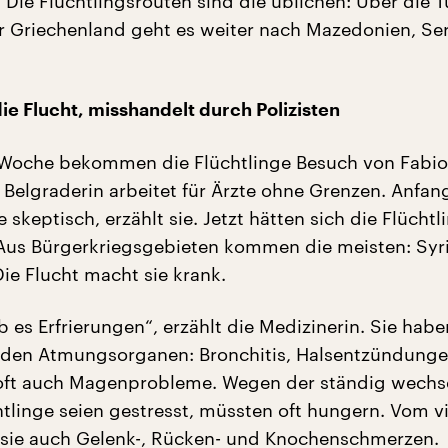
 Die Flüchtlingsrouten sind die üblichen: Über die 
r Griechenland geht es weiter nach Mazedonien, Ser
ie Flucht, misshandelt durch Polizisten
 Woche bekommen die Flüchtlinge Besuch von Fabio
e Belgraderin arbeitet für Ärzte ohne Grenzen. Anfa
e skeptisch, erzählt sie. Jetzt hätten sich die Flüchtl
Aus Bürgerkriegsgebieten kommen die meisten: Syrie
ie Flucht macht sie krank.
 es Erfrierungen“, erzählt die Medizinerin. Sie habe
 den Atmungsorganen: Bronchitis, Halsentzündunge
 oft auch Magenprobleme. Wegen der ständig wechs
htlinge seien gestresst, müssten oft hungern. Vom v
sie auch Gelenk-, Rücken- und Knochenschmerzen.