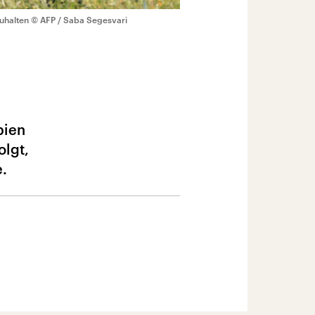
uhalten
© AFP / Saba Segesvari
bien
olgt,
.