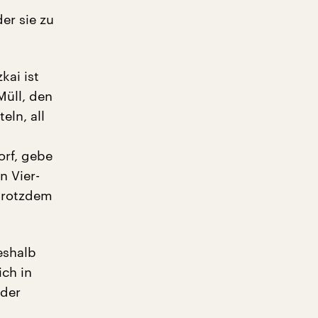
der sie zu
kai ist
Müll, den
eln, all
orf, gebe
n Vier-
 trotzdem
eshalb
ich in
 der