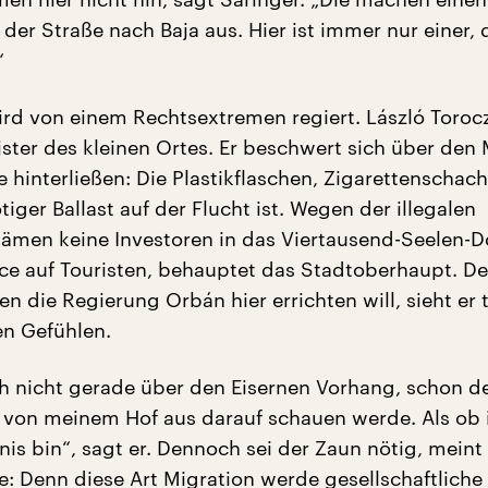
 der Straße nach Baja aus. Hier ist immer nur einer, 
“
rd von einem Rechtsextremen regiert. László Torocz
ster des kleinen Ortes. Er beschwert sich über den 
e hinterließen: Die Plastikflaschen, Zigarettenschacht
iger Ballast auf der Flucht ist. Wegen der illegalen
ämen keine Investoren in das Viertausend-Seelen-D
ce auf Touristen, behauptet das Stadtoberhaupt. De
n die Regierung Orbán hier errichten will, sieht er
n Gefühlen.
ch nicht gerade über den Eisernen Vorhang, schon d
ch von meinem Hof aus darauf schauen werde. Als ob 
is bin“, sagt er. Dennoch sei der Zaun nötig, meint
: Denn diese Art Migration werde gesellschaftliche