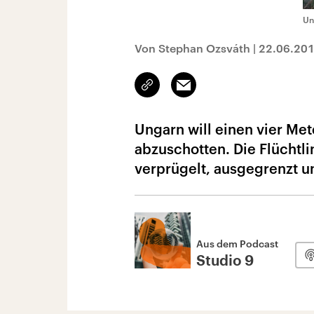
Un
Von Stephan Ozsváth
|
22.06.20
Link
Email
kopieren/teilen
Ungarn will einen vier Me
abzuschotten. Die Flüchtli
verprügelt, ausgegrenzt u
Aus dem Podcast
Studio 9