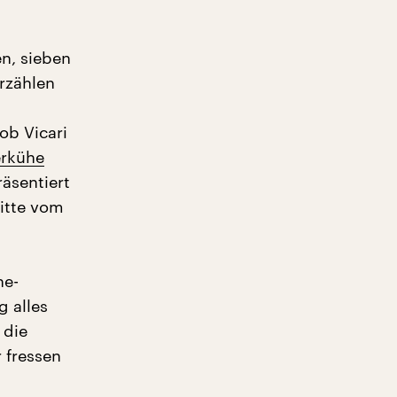
en, sieben
rzählen
ob Vicari
erkühe
äsentiert
ritte vom
he-
g alles
 die
 fressen