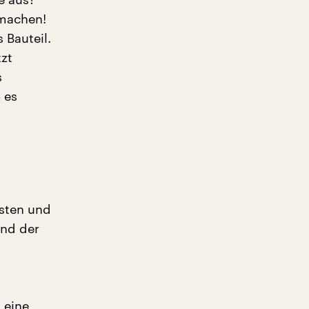
 machen!
 Bauteil.
zt
s
 es
isten und
und der
 eine