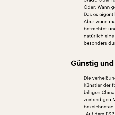
Oder: Wann ge
Das es eigentl
Aber wenn man
betrachtet und
natürlich ein
besonders dun
Günstig und 
Die verheißun
Künstler der f
billigen Chin
zuständigen M
bezeichneten
„Auf dem ESP 