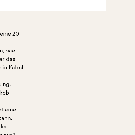
Keine 20
n, wie
ar das
ein Kabel
gung.
akob
t eine
kann.
der
e aus?