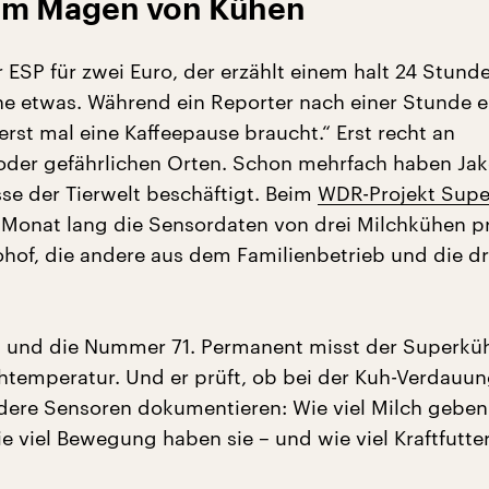
im Magen von Kühen
r ESP für zwei Euro, der erzählt einem halt 24 Stund
e etwas. Während ein Reporter nach einer Stunde e
rst mal eine Kaffeepause braucht.“ Erst recht an
oder gefährlichen Orten. Schon mehrfach haben Jak
se der Tierwelt beschäftigt. Beim
WDR-Projekt Sup
Monat lang die Sensordaten von drei Milchkühen pr
ohof, die andere aus dem Familienbetrieb und die d
 und die Nummer 71. Permanent misst der Superkü
htemperatur. Und er prüft, ob bei der Kuh-Verdauun
ndere Sensoren dokumentieren: Wie viel Milch geben
e viel Bewegung haben sie – und wie viel Kraftfutter