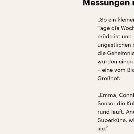
Messungen 
„So ein kleine
Tage die Woch
müde ist und e
ungastlichen 
die Geheimnis
wurden einen 
– eine vom Bi
Großhof:
„Emma, Conni
Sensor die Ku
rund läuft. A
Superkühe, wi
sie.“