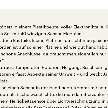
töbert in einem Plastikbeutel voller Elektronikteile. 
as Set mit 40 winzigen Sensor-Modulen.
dene Bauteile, kleine Platinen, da sieht man ja scho
orden ist auf so einer Platine und wie gut handhabb
so schöne Anschlüsse, da braucht man eigentlich nur 
.“
uftdruck, Temperatur, Rotation, Neigung, Beschleuni
soren erfasst Aspekte seiner Umwelt – und weckt J
ität:
r so einen Sensor in der Hand habe, kommt mir sofor
 journalistische Geschichte, die man damit erzählen 
einem Helligkeitssensor über Lichtverschmutzung in 
nktionieren alle Straßenlaternen? Oder: Wo fallen si