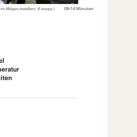
08:14 Minuten
en Mägen installiert.
© imago /
el
peratur
iten