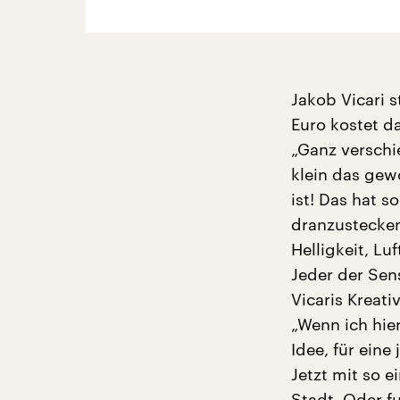
Jakob Vicari s
Euro kostet d
„Ganz verschie
klein das gew
ist! Das hat 
dranzustecken
Helligkeit, L
Jeder der Sen
Vicaris Kreativ
„Wenn ich hie
Idee, für eine
Jetzt mit so 
Stadt. Oder fu