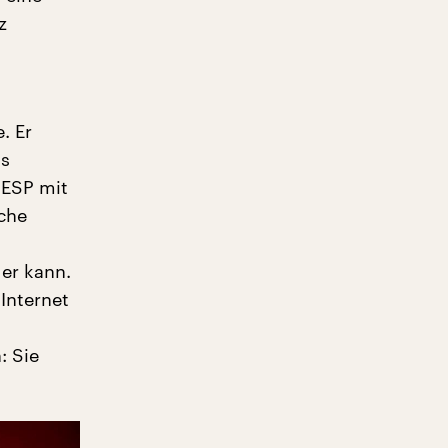
z
. Er
ns
 ESP mit
che
der kann.
Internet
: Sie