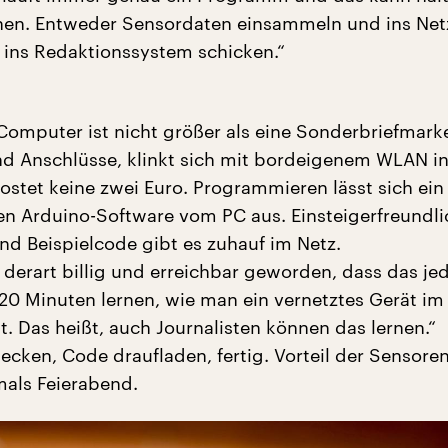
en. Entweder Sensordaten einsammeln und ins Net
 ins Redaktionssystem schicken.“
Computer ist nicht größer als eine Sonderbriefmarke
and Anschlüsse, klinkt sich mit bordeigenem WLAN i
kostet keine zwei Euro. Programmieren lässt sich ein
en Arduino-Software vom PC aus. Einsteigerfreundli
nd Beispielcode gibt es zuhauf im Netz.
h derart billig und erreichbar geworden, dass das je
 20 Minuten lernen, wie man ein vernetztes Gerät im 
t. Das heißt, auch Journalisten können das lernen.“
cken, Code draufladen, fertig. Vorteil der Sensoren
als Feierabend.