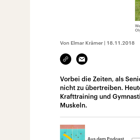
We
Ol
Von Elmar Krämer
|
18.11.2018
Link
Email
kopieren/teilen
Vorbei die Zeiten, als Se
nicht zu übertreiben. Heu
Krafttraining und Gymnas
Muskeln.
Aus dem Podcast