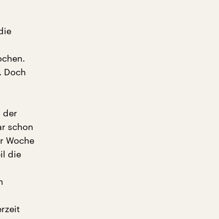
die
ochen.
. Doch
n der
ar schon
er Woche
il die
m
rzeit