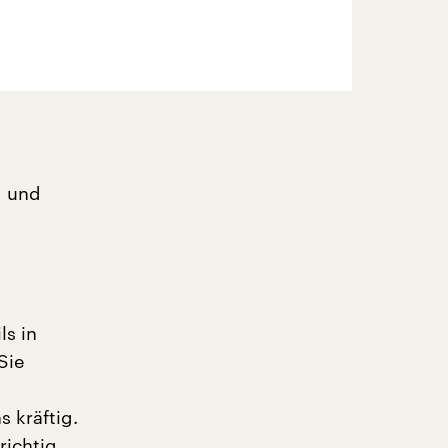
d und
s in
Sie
s kräftig.
richtig