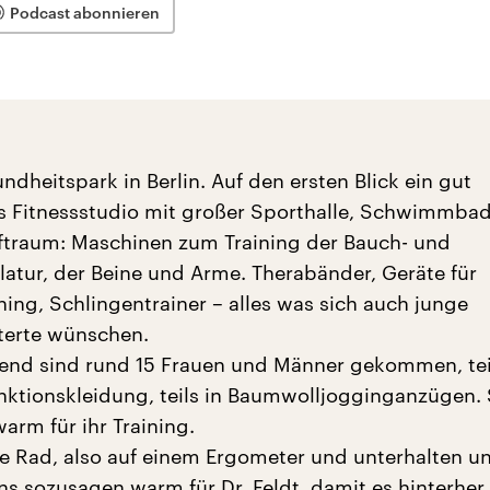
Podcast abonnieren
dheitspark in Berlin. Auf den ersten Blick ein gut
s Fitnessstudio mit großer Sporthalle, Schwimmba
ftraum: Maschinen zum Training der Bauch- und
tur, der Beine und Arme. Therabänder, Geräte für
ning, Schlingentrainer – alles was sich auch junge
terte wünschen.
nd sind rund 15 Frauen und Männer gekommen, teil
ktionskleidung, teils in Baumwolljogginganzügen. 
arm für ihr Training.
le Rad, also auf einem Ergometer und unterhalten un
s sozusagen warm für Dr. Feldt, damit es hinterher 