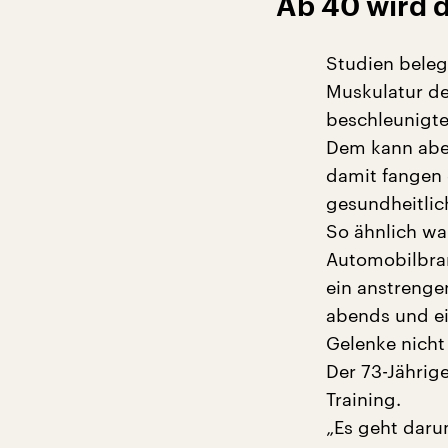
Ab 40 wird 
Studien beleg
Muskulatur de
beschleunigte
Dem kann aber
damit fangen 
gesundheitlic
So ähnlich war
Automobilbran
ein anstrenge
abends und ein
Gelenke nicht
Der 73-Jähri
Training.
„Es geht daru