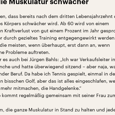
die Muskulatur schwächer
en, dass bereits nach dem dritten Lebensjahrzehnt 
s Körpers schwächer wird. Ab 60 wird von einem
n Kraftverlust von gut einem Prozent im Jahr gespr
 durch gezieltes Training entgegengewirkt werden
die meisten, wenn überhaupt, erst dann an, wenn
he Probleme auftreten.
 es auch bei Jürgen Bahls: „Ich war Verkaufsleiter i
che und hatte überwiegend sitzend – aber naja, w
nder Beruf. Da habe ich Tennis gespielt, einmal in d
 bisschen Golf, aber das ist alles eingeschlafen, we
 mehr mitmachen, die Handgelenke.“
ge kommt regelmäßig gemeinsam mit seiner Frau zu
m, die ganze Muskulatur in Stand zu halten und jede