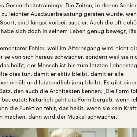
es Gesundheitstrainings. Die Zeiten, in denen Senio
h zu leichter Ausdauerbelastung geraten wurde, we
port, sind längst vorbei, sagt er. Auch die oft gehö
habe sich doch in seinem Leben genug bewegt, läss
elementarer Fehler, weil im Alternsgang wird nicht di
r se von sich heraus schwächer, sondern weil sie ni
 das heißt, der Mensch ist bis zum letzten Lebensta
llte dies tun, damit er aktiv bleibt, damit er alle
en erhält und letztendlich jung bleibt. Es gibt eine
Satz, den auch die Architekten kennen: ‚Die Form fo
s bedeutet: Natürlich geht die Form bergab, wenn ic
nn die Funktion fehlt, das heißt, wenn sie kein Kraft
n machen, dann wird der Muskel schwächer.“