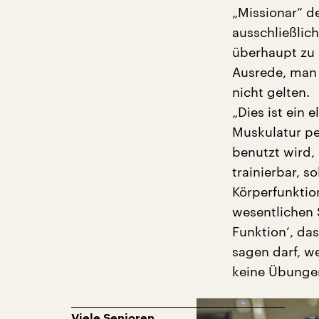
„Missionar“ d
ausschließlic
überhaupt zu S
Ausrede, man 
nicht gelten.
„Dies ist ein 
Muskulatur pe
benutzt wird,
trainierbar, so
Körperfunktion
wesentlichen 
Funktion‘, da
sagen darf, we
keine Übunge
Viele Senioren