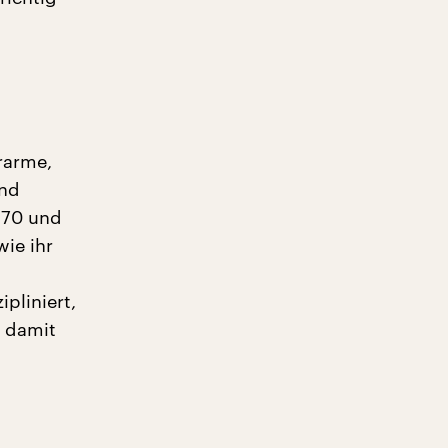
rarme,
und
g 70 und
wie ihr
pliniert,
r damit