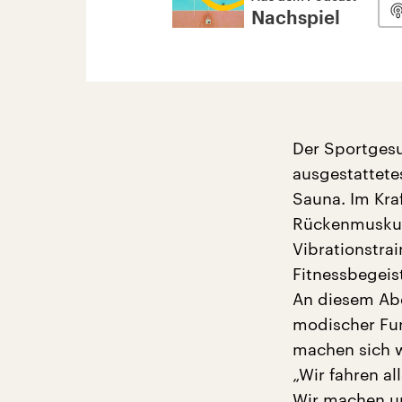
Nachspiel
Der Sportgesun
ausgestattete
Sauna. Im Kra
Rückenmuskula
Vibrationstrai
Fitnessbegeis
An diesem Abe
modischer Fun
machen sich w
„Wir fahren al
Wir machen un