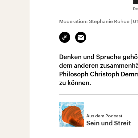
De
Moderation: Stephanie Rohde
|
0
Link
Email
kopieren/teilen
Denken und Sprache gehör
dem anderen zusammenhängt
Philosoph Christoph Demm
zu können.
Aus dem Podcast
Sein und Streit