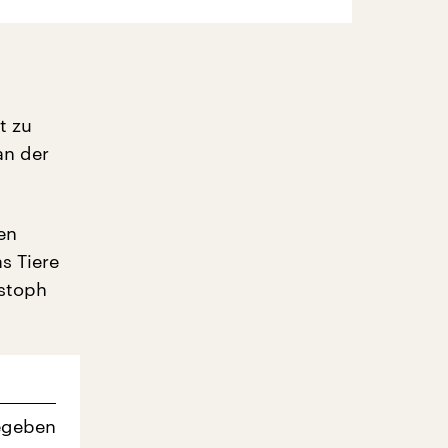
t zu
an der
en
s Tiere
istoph
egeben