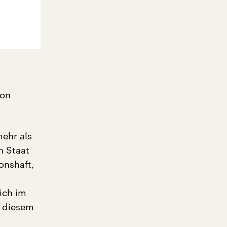
von
mehr als
n Staat
ionshaft,
ich im
 diesem