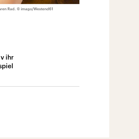
hren Rad.
© imago/Westend61
v ihr
spiel