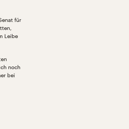
Senat für
tten,
m Leibe
ten
uch noch
er bei