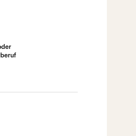
oder
rberuf