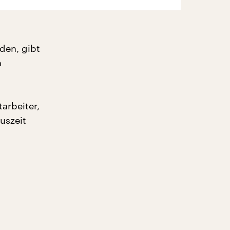
nden, gibt
n
arbeiter,
uszeit