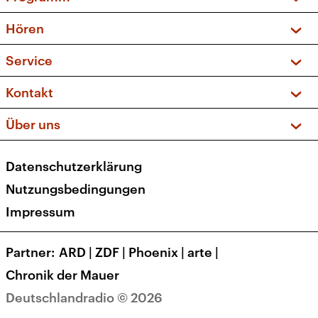
Vorschau und Rückschau
Hören
Sendungen und Podcasts
Livestream
Service
Musikliste
Frequenzen (UKW + DAB+)
FAQ
Kontakt
Kakadu – Das Kinderprogramm
Apps
Archiv
Hörerservice
Über uns
Newsletter
Social Media
Deutschlandradio
RSS
Datenschutzerklärung
Presse
Veranstaltungen
Nutzungsbedingungen
Karriere
Impressum
Transparenz
Korrekturen und Richtigstellungen
Partner
ARD
|
ZDF
|
Phoenix
|
arte
|
Barrierefreiheit
Chronik der Mauer
Deutschlandradio © 2026