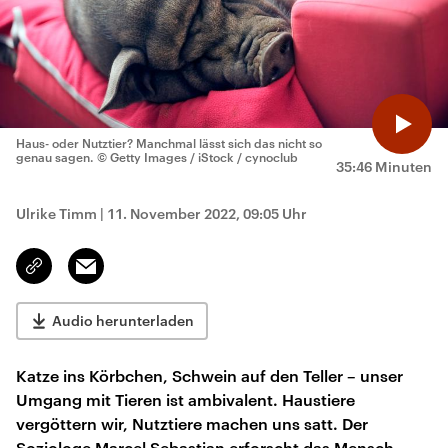
Haus- oder Nutztier? Manchmal lässt sich das nicht so
genau sagen.
© Getty Images / iStock / cynoclub
35:46 Minuten
Ulrike Timm
|
11. November 2022, 09:05 Uhr
Email
Link
kopieren/teilen
Audio herunterladen
Katze ins Körbchen, Schwein auf den Teller – unser
Umgang mit Tieren ist ambivalent. Haustiere
vergöttern wir, Nutztiere machen uns satt. Der
Soziologe Marcel Sebastian erforscht das Mensch-