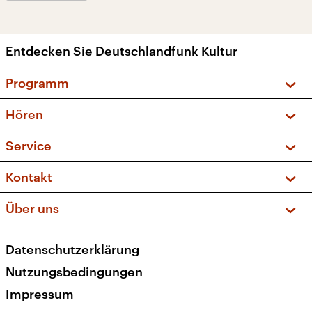
Entdecken Sie Deutschlandfunk Kultur
Programm
Vorschau und Rückschau
Hören
Sendungen und Podcasts
Livestream
Service
Musikliste
Frequenzen (UKW + DAB+)
FAQ
Kontakt
Kakadu – Das Kinderprogramm
Apps
Archiv
Hörerservice
Über uns
Newsletter
Social Media
Deutschlandradio
RSS
Datenschutzerklärung
Presse
Veranstaltungen
Nutzungsbedingungen
Karriere
Impressum
Transparenz