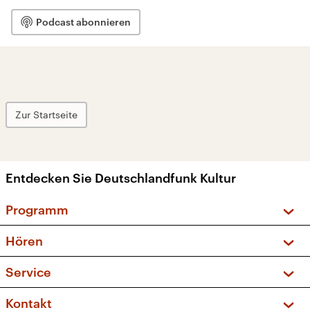
Podcast abonnieren
Zur Startseite
Entdecken Sie Deutschlandfunk Kultur
Programm
Vorschau und Rückschau
Hören
Sendungen und Podcasts
Livestream
Service
Musikliste
Frequenzen (UKW + DAB+)
FAQ
Kontakt
Kakadu – Das Kinderprogramm