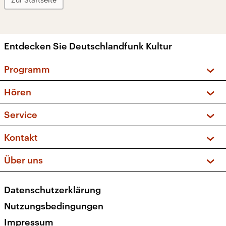
Entdecken Sie Deutschlandfunk Kultur
Programm
Vorschau und Rückschau
Hören
Sendungen und Podcasts
Livestream
Service
Musikliste
Frequenzen (UKW + DAB+)
FAQ
Kontakt
Kakadu – Das Kinderprogramm
Apps
Archiv
Hörerservice
Über uns
Newsletter
Social Media
Deutschlandradio
RSS
Datenschutzerklärung
Presse
Veranstaltungen
Nutzungsbedingungen
Karriere
Impressum