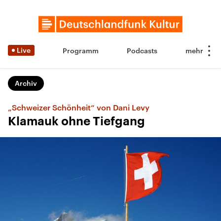
Live
Programm
Podcasts
Archiv
„Schweizer Schönheit“ von Dani Levy
Klamauk ohne Tiefgang