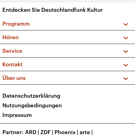
Entdecken Sie Deutschlandfunk Kultur
Programm
Vorschau und Rückschau
Hören
Sendungen und Podcasts
Livestream
Service
Musikliste
Frequenzen (UKW + DAB+)
FAQ
Kontakt
Kakadu – Das Kinderprogramm
Apps
Archiv
Hörerservice
Über uns
Newsletter
Social Media
Deutschlandradio
RSS
Datenschutzerklärung
Presse
Veranstaltungen
Nutzungsbedingungen
Karriere
Impressum
Transparenz
Korrekturen und Richtigstellungen
Partner
ARD
|
ZDF
|
Phoenix
|
arte
|