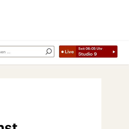
Seit
06:05
Uhr
Live
Studio 9
hst