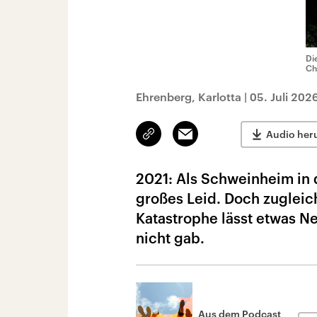
Di
Ch
Ehrenberg, Karlotta
|
05. Juli 202
Link
Email
Audio her
kopieren/teilen
2021: Als Schweinheim in de
großes Leid. Doch zugleic
Katastrophe lässt etwas N
nicht gab.
Aus dem Podcast