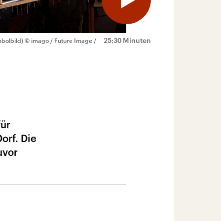
25:30 Minuten
bolbild)
© imago / Future Image /
für
orf. Die
uvor