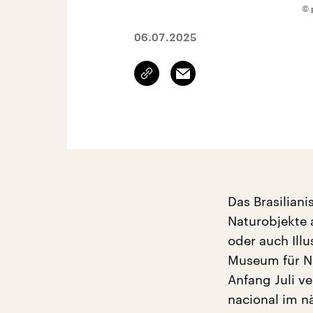
© 
06.07.2025
Link
Email
kopieren/teilen
Das Brasilian
Naturobjekte 
oder auch Ill
Museum für N
Anfang Juli v
nacional im n