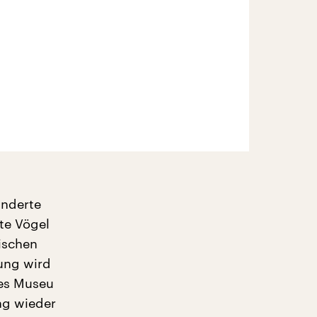
underte
te Vögel
ischen
ung wird
des Museu
ng wieder