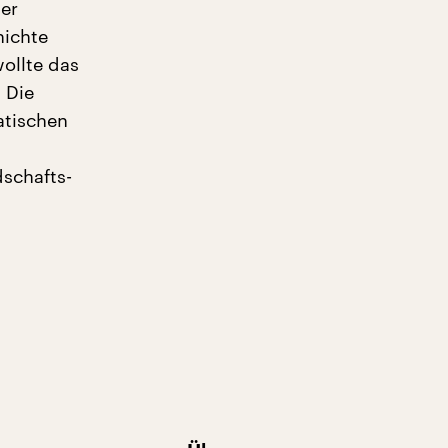
uer
hichte
ollte das
 Die
atischen
dschafts-