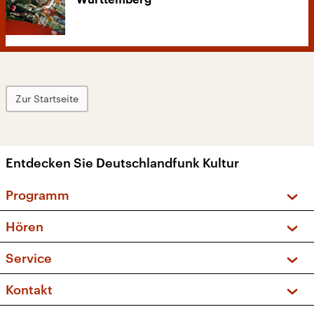
Württemberg
Zur Startseite
Entdecken Sie Deutschlandfunk Kultur
Programm
Vorschau und Rückschau
Hören
Sendungen und Podcasts
Livestream
Service
Musikliste
Frequenzen (UKW + DAB+)
FAQ
Kontakt
Kakadu – Das Kinderprogramm
Apps
Archiv