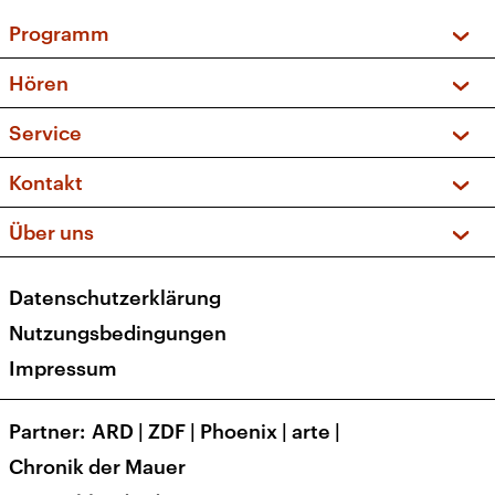
Programm
Vorschau und Rückschau
Hören
Sendungen und Podcasts
Livestream
Service
Musikliste
Frequenzen (UKW + DAB+)
FAQ
Kontakt
Kakadu – Das Kinderprogramm
Apps
Archiv
Hörerservice
Über uns
Newsletter
Social Media
Deutschlandradio
RSS
Datenschutzerklärung
Presse
Veranstaltungen
Nutzungsbedingungen
Karriere
Impressum
Transparenz
Korrekturen und Richtigstellungen
Partner
ARD
|
ZDF
|
Phoenix
|
arte
|
Barrierefreiheit
Chronik der Mauer