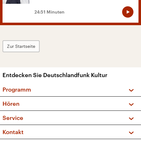
24:51 Minuten
Zur Startseite
Entdecken Sie Deutschlandfunk Kultur
Programm
Vorschau und Rückschau
Hören
Sendungen und Podcasts
Livestream
Service
Musikliste
Frequenzen (UKW + DAB+)
FAQ
Kontakt
Kakadu – Das Kinderprogramm
Apps