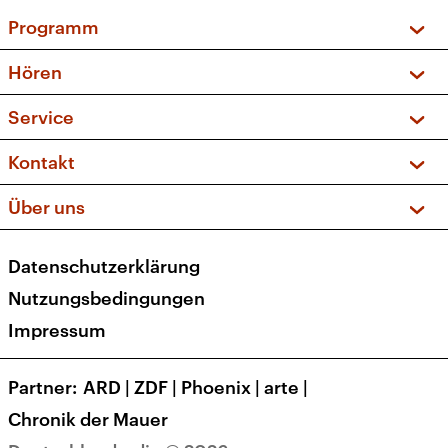
Programm
Vorschau und Rückschau
Hören
Sendungen und Podcasts
Livestream
Service
Musikliste
Frequenzen (UKW + DAB+)
FAQ
Kontakt
Kakadu – Das Kinderprogramm
Apps
Archiv
Hörerservice
Über uns
Newsletter
Social Media
Deutschlandradio
RSS
Datenschutzerklärung
Presse
Veranstaltungen
Nutzungsbedingungen
Karriere
Impressum
Transparenz
Korrekturen und Richtigstellungen
Partner
ARD
|
ZDF
|
Phoenix
|
arte
|
Barrierefreiheit
Chronik der Mauer