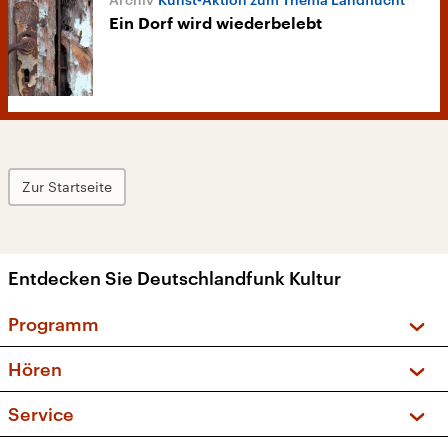
Ein Dorf wird wiederbelebt
Zur Startseite
Entdecken Sie Deutschlandfunk Kultur
Programm
Vorschau und Rückschau
Hören
Sendungen und Podcasts
Livestream
Service
Musikliste
Frequenzen (UKW + DAB+)