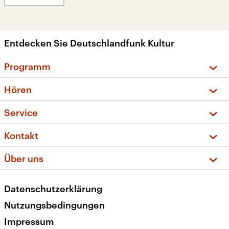
Entdecken Sie Deutschlandfunk Kultur
Programm
Vorschau und Rückschau
Hören
Sendungen und Podcasts
Livestream
Service
Musikliste
Frequenzen (UKW + DAB+)
FAQ
Kontakt
Kakadu – Das Kinderprogramm
Apps
Archiv
Hörerservice
Über uns
Newsletter
Social Media
Deutschlandradio
RSS
Datenschutzerklärung
Presse
Veranstaltungen
Nutzungsbedingungen
Karriere
Impressum
Transparenz