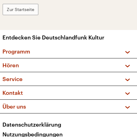
Zur Startseite
Entdecken Sie Deutschlandfunk Kultur
Programm
Vorschau und Rückschau
Hören
Sendungen und Podcasts
Livestream
Service
Musikliste
Frequenzen (UKW + DAB+)
FAQ
Kontakt
Kakadu – Das Kinderprogramm
Apps
Archiv
Hörerservice
Über uns
Newsletter
Social Media
Deutschlandradio
RSS
Datenschutzerklärung
Presse
Veranstaltungen
Nutzungsbedingungen