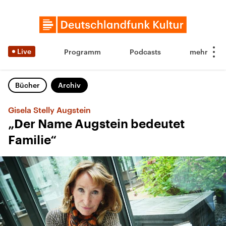
Live
Programm
Podcasts
Bücher
Archiv
Gisela Stelly Augstein
„Der Name Augstein bedeutet
Familie“