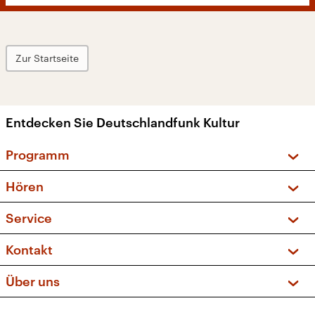
Zur Startseite
Entdecken Sie Deutschlandfunk Kultur
Programm
Vorschau und Rückschau
Hören
Sendungen und Podcasts
Livestream
Service
Musikliste
Frequenzen (UKW + DAB+)
FAQ
Kontakt
Kakadu – Das Kinderprogramm
Apps
Archiv
Hörerservice
Über uns
Newsletter
Social Media
Deutschlandradio
RSS