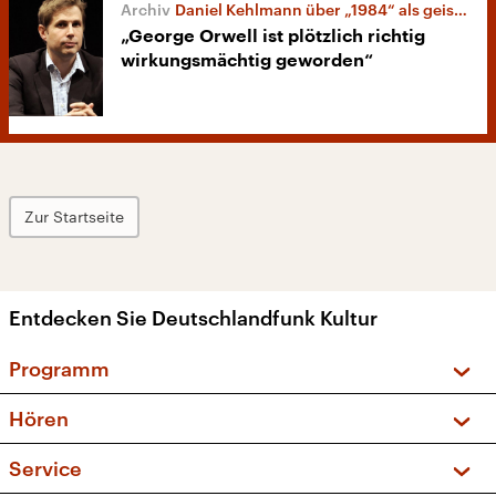
Daniel Kehlmann über „1984“ als geistige Waffe
„George Orwell ist plötzlich richtig
wirkungsmächtig geworden“
Zur Startseite
Entdecken Sie Deutschlandfunk Kultur
Programm
Vorschau und Rückschau
Hören
Sendungen und Podcasts
Livestream
Service
Musikliste
Frequenzen (UKW + DAB+)