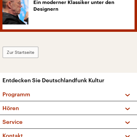
Ein moderner Klassiker unter den
Designern
Zur Startseite
Entdecken Sie Deutschlandfunk Kultur
Programm
Vorschau und Rückschau
Hören
Sendungen und Podcasts
Livestream
Service
Musikliste
Frequenzen (UKW + DAB+)
FAQ
Kontakt
Kakadu – Das Kinderprogramm